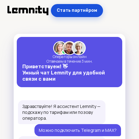
Стать партнёром
Операторы онлайн
Отвечаем в течение 3 мин.
Приветствуем! 👋
Умный чат Lemnity для удобной
связи с вами
Здравствуйте! Я ассистент Lemnity —
подскажу по тарифам или позову
оператора.
Можно подключить Telegram и MAX?