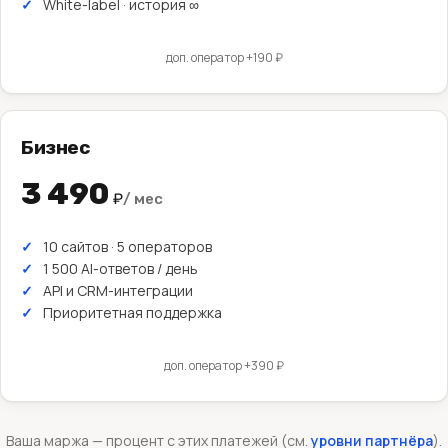
White-label · история ∞
доп. оператор +190 ₽
Бизнес
3 490
₽
/ мес
10 сайтов · 5 операторов
1 500 AI-ответов / день
API и CRM-интеграции
Приоритетная поддержка
доп. оператор +390 ₽
Ваша маржа — процент с этих платежей (см.
уровни партнёра
).