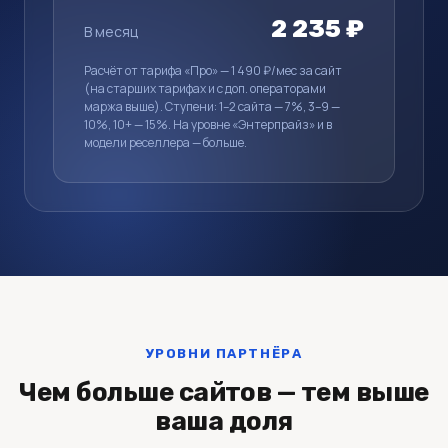
2 235 ₽
В месяц
Расчёт от тарифа «Про» — 1 490 ₽/мес за сайт
(на старших тарифах и с доп. операторами
маржа выше). Ступени: 1–2 сайта — 7%, 3–9 —
10%, 10+ — 15%. На уровне «Энтерпрайз» и в
модели реселлера — больше.
УРОВНИ ПАРТНЁРА
Чем больше сайтов — тем выше
ваша доля