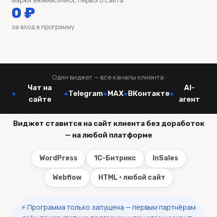
маржи ежемесячно
с первого сайта
0 ₽
за вход в программу
Один виджет — все каналы клиента:
Чат на
AI-
●
●
Telegram
●
MAX
●
ВКонтакте
●
сайте
агент
Виджет ставится на сайт клиента без доработок
— на любой платформе
WordPress
1С-Битрикс
InSales
Webflow
HTML · любой сайт
⚡ Программа только запущена — первым партнёрам