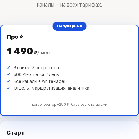
каналы — на всех тарифах.
Популярный
Про ⭐
1 490
₽
/ мес
3 сайта · 3 оператора
500 AI-ответов / день
Все каналы + white-label
Отделы, маршрутизация, аналитика
доп. оператор +290 ₽ · база расчёта маржи
Старт